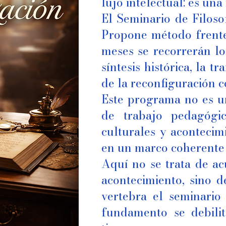
lujo intelectual: es una
El Seminario de Filosof
Propone método frente 
meses se recorrerán lo
síntesis histórica, la 
de la reconfiguración 
Este programa no es un
de trabajo pedagógic
culturales y acontecim
en un marco coherente 
Aquí no se trata de ac
acontecimiento, sino 
vertebra el seminario
fundamento se debilit